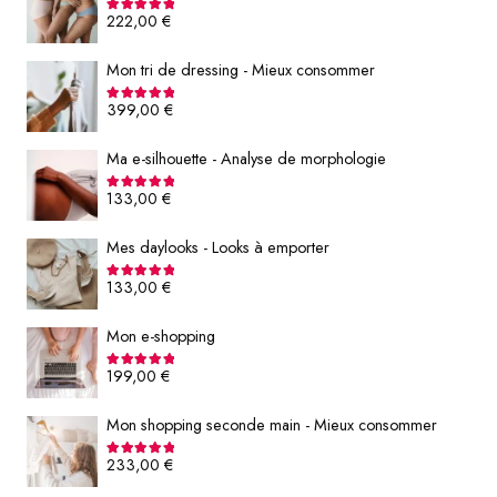
Note
5.00
sur 5
222,00
€
Mon tri de dressing - Mieux consommer
Note
5.00
sur 5
399,00
€
Ma e-silhouette - Analyse de morphologie
Note
5.00
sur 5
133,00
€
Mes daylooks - Looks à emporter
Note
5.00
sur 5
133,00
€
Mon e-shopping
Note
5.00
sur 5
199,00
€
Mon shopping seconde main - Mieux consommer
Note
5.00
sur 5
233,00
€