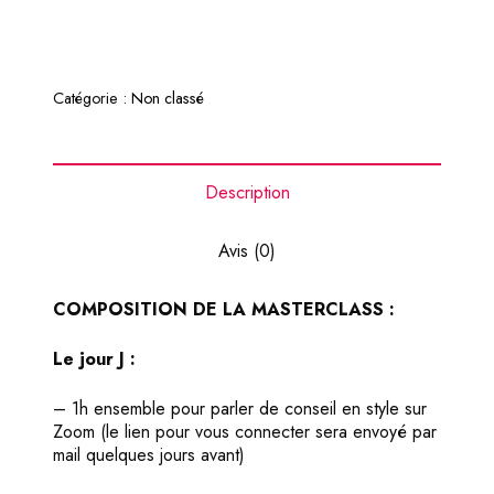
de
soi
-
Masterclass
Catégorie :
Non classé
de
conseil
en
style
Description
Avis (0)
COMPOSITION DE LA MASTERCLASS :
Le jour J :
– 1h ensemble pour parler de conseil en style sur
Zoom (le lien pour vous connecter sera envoyé par
mail quelques jours avant)